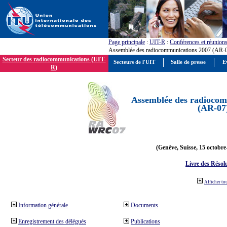
Page principale
:
UIT-R
:
Conférences et réunion
Assemblée des radiocommunications 2007 (AR-
Secteur des radiocommunications (UIT-
Secteurs de l'UIT
Salle de presse
E
R)
Assemblée des radiocom
(AR-07
(Genève, Suisse, 15 octobre
Livre des Résol
Afficher to
Information générale
Documents
Enregistrement des délégués
Publications