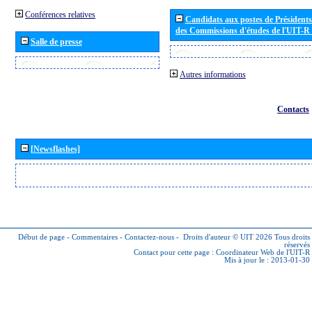
Conférences relatives
Candidats aux postes de Présidents 
des Commissions d'études de l'UIT-R
Salle de presse
Autres informations
Contacts
[Newsflashes]
Début de page
-
Commentaires
-
Contactez-nous
-
Droits d'auteur © UIT 2026
Tous droits
réservés
Contact pour cette page :
Coordinateur Web de l'UIT-R
Mis à jour le : 2013-01-30