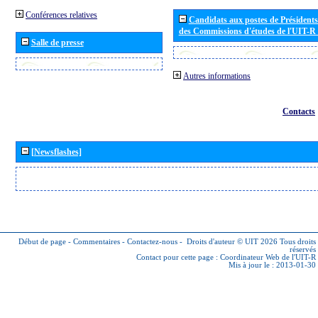
Conférences relatives
Candidats aux postes de Présidents 
des Commissions d'études de l'UIT-R
Salle de presse
Autres informations
Contacts
[Newsflashes]
Début de page
-
Commentaires
-
Contactez-nous
-
Droits d'auteur © UIT 2026
Tous droits
réservés
Contact pour cette page :
Coordinateur Web de l'UIT-R
Mis à jour le : 2013-01-30