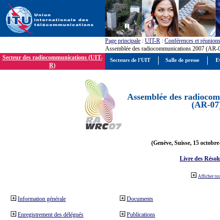
Page principale
:
UIT-R
:
Conférences et réunion
Assemblée des radiocommunications 2007 (AR-
Secteur des radiocommunications (UIT-
Secteurs de l'UIT
Salle de presse
E
R)
Assemblée des radiocom
(AR-07
(Genève, Suisse, 15 octobre
Livre des Résol
Afficher to
Information générale
Documents
Enregistrement des délégués
Publications