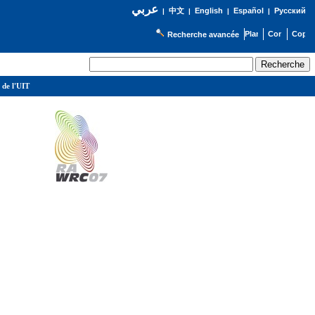
عربي
English
Español
Русский
|
中文
|
|
|
Recherche avancée
 de l'UIT