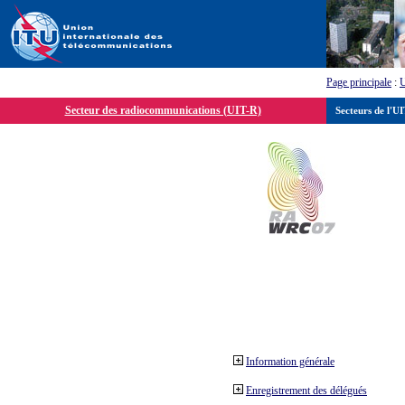
Page principale
:
Secteur des radiocommunications (UIT-R)
Secteurs de l'U
Information générale
Enregistrement des délégués