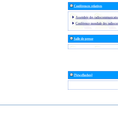
Conférences relatives
Assembée des radiocommunicati
Conférence mondiale des radioc
Salle de presse
[Newsflashes]