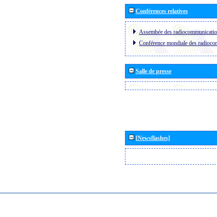
Conférences relatives
Assembée des radiocommunicati
Conférence mondiale des radioc
Salle de presse
[Newsflashes]