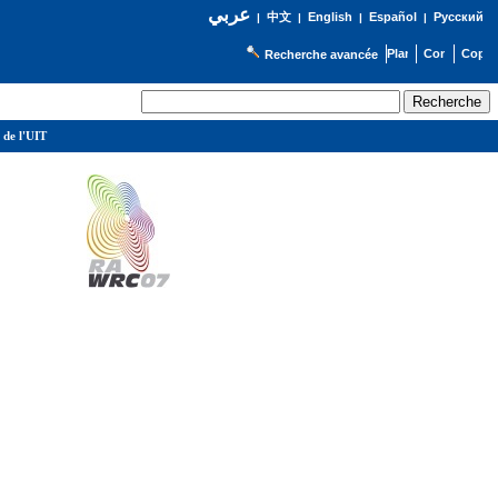
عربي
English
Español
Русский
|
中文
|
|
|
Recherche avancée
 de l'UIT