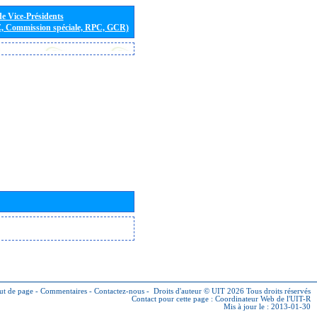
de Vice-Présidents
E, Commission spéciale, RPC, GCR)
ut de page
-
Commentaires
-
Contactez-nous
-
Droits d'auteur © UIT 2026
Tous droits réservés
Contact pour cette page :
Coordinateur Web de l'UIT-R
Mis à jour le : 2013-01-30