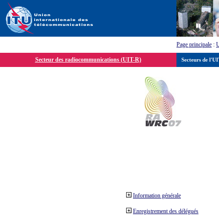
Page principale
:
Secteur des radiocommunications (UIT-R)
Secteurs de l'U
Information générale
Enregistrement des délégués