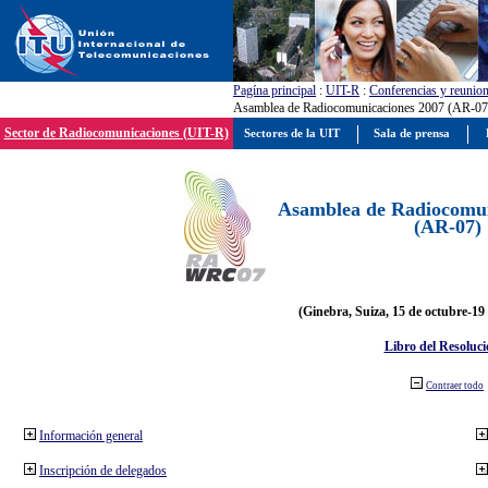
Pagína principal
:
UIT-R
:
Conferencias y reunio
Asamblea de Radiocomunicaciones 2007 (AR-07
Sector de Radiocomunicaciones (UIT-R)
Sectores de la UIT
Sala de prensa
Asamblea de Radiocomun
(AR-07)
(Ginebra, Suiza, 15 de octubre-19
Libro del Resoluci
Contraer todo
Información general
Inscripción de delegados