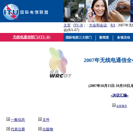
主页
:
ITU-R
； :
大会和会议
; :
RA
: 2007
会(RA-07)
无线电通信部门(ITU-R)
国际电联三大部门
新闻室
各项活动
2007年无线电通信全会(
(2007年10月15日-10月19日
«决议汇编»
全部展开
一般信息
文件
代表注册
出版物