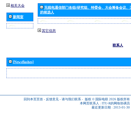
相关大会
无线电通信部门各组(研究组、特委会、大会筹备会议、
的候选人
新闻室
其它信息
联系人
[Newsflashes]
回到本页页首
-
反馈意见
-
请与我们联系
-
版权 © 国际电联 2026
版权所有
本网页联系人 :
ITU-R的网络协调员
最近更新日期 : 2013-01-30