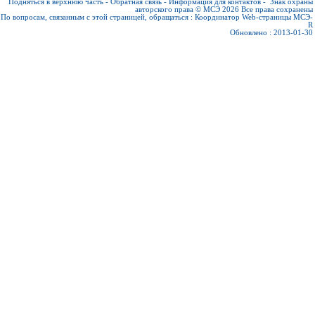
Подняться в верхнюю часть
-
Обратная связь
-
Информация для контактов
-
Знак охраны
авторского права © МСЭ 2026
Все права сохранены
По вопросам, связанным с этой страницей, обращаться :
Координатор Web-страницы МСЭ-
R
Обновлено : 2013-01-30