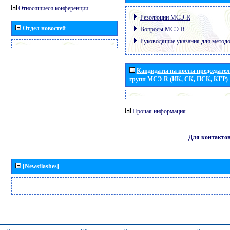
Относящиеся конференции
Резолюции МСЭ-R
Отдел новостей
Вопросы МСЭ-R
Руководящие указания для метод
Кандидаты на посты председател
групп МСЭ-R (ИК, СК, ПСК, КГР)
Прочая информация
Для контакто
[Newsflashes]