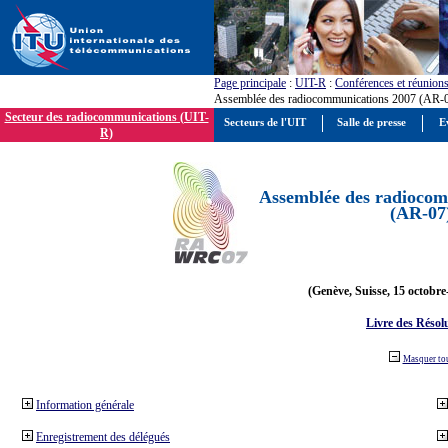
Page principale
:
UIT-R
:
Conférences et réunion
Assemblée des radiocommunications 2007 (AR-
Secteur des radiocommunications (UIT-
Secteurs de l'UIT
Salle de presse
E
R)
Assemblée des radiocom
(AR-07
(Genève, Suisse, 15 octobre
Livre des Résol
Masquer to
Information générale
Enregistrement des délégués