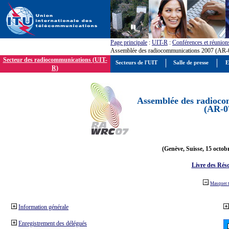
Page principale
:
UIT-R
:
Conférences et réunion
Assemblée des radiocommunications 2007 (AR-
Secteur des radiocommunications (UIT-
Secteurs de l'UIT
Salle de presse
E
R)
Assemblée des radioco
(AR-0
(Genève, Suisse, 15 octob
Livre des Réso
Masquer 
Information générale
Enregistrement des délégués