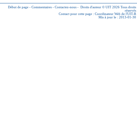
Début de page
-
Commentaires
-
Contactez-nous
-
Droits d'auteur © UIT 2026
Tous droits
réservés
Contact pour cette page :
Coordinateur Web de l'UIT-R
Mis à jour le : 2013-01-30