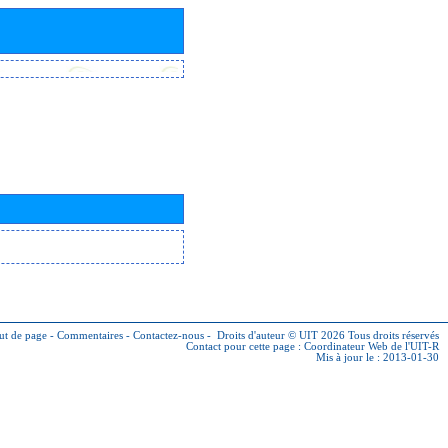
ut de page
-
Commentaires
-
Contactez-nous
-
Droits d'auteur © UIT 2026
Tous droits réservés
Contact pour cette page :
Coordinateur Web de l'UIT-R
Mis à jour le : 2013-01-30