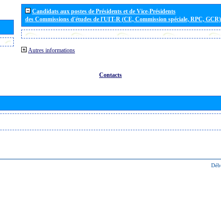
Candidats aux postes de Présidents et de Vice-Présidents
des Commissions d'études de l'UIT-R (CE, Commission spéciale, RPC, GCR)
Autres informations
Contacts
Déb