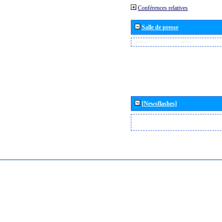
Conférences relatives
Salle de presse
[Newsflashes]