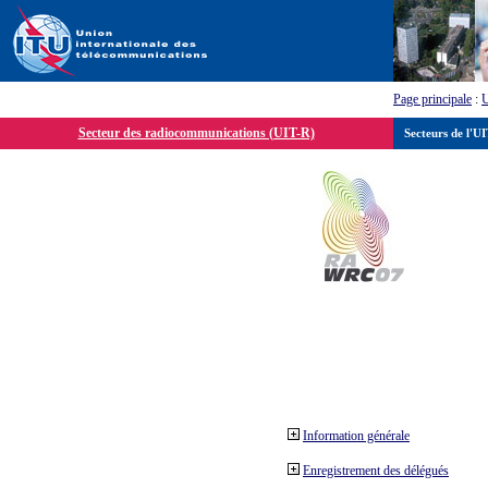
Page principale
:
Secteur des radiocommunications (UIT-R)
Secteurs de l'U
Information générale
Enregistrement des délégués