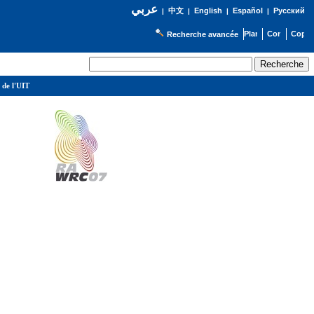
عربي
English
Español
Русский
|
中文
|
|
|
Recherche avancée
 de l'UIT