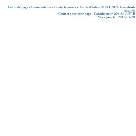
Début de page
-
Commentaires
-
Contactez-nous
-
Droits d'auteur © UIT 2026
Tous droits
réservés
Contact pour cette page :
Coordinateur Web de l'UIT-R
Mis à jour le : 2013-01-30