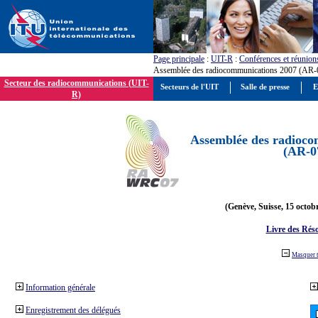
Page principale
:
UIT-R
:
Conférences et réunion
Assemblée des radiocommunications 2007 (AR-
Secteur des radiocommunications (UIT-
Secteurs de l'UIT
Salle de presse
E
R)
Assemblée des radioco
(AR-0
(Genève, Suisse, 15 octob
Livre des Réso
Masquer 
Information générale
Enregistrement des délégués