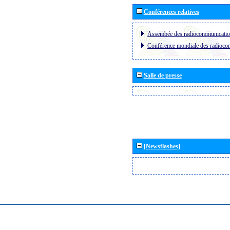
Conférences relatives
Assembée des radiocommunicati
Conférence mondiale des radioc
Salle de presse
[Newsflashes]