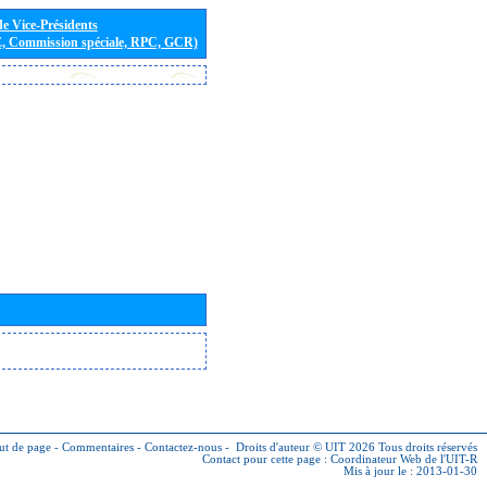
de Vice-Présidents
E, Commission spéciale, RPC, GCR)
ut de page
-
Commentaires
-
Contactez-nous
-
Droits d'auteur © UIT 2026
Tous droits réservés
Contact pour cette page :
Coordinateur Web de l'UIT-R
Mis à jour le : 2013-01-30