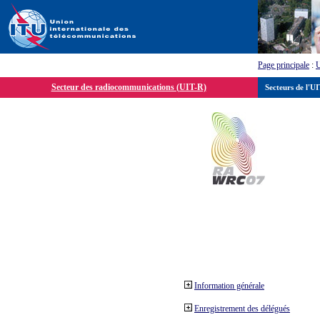
Page principale
:
Secteur des radiocommunications (UIT-R)
Secteurs de l'U
Information générale
Enregistrement des délégués