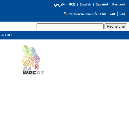
عربي
English
Español
Русский
|
中文
|
|
|
Recherche avancée
 de l'UIT