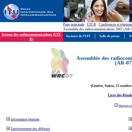
Page principale
:
UIT-R
:
Conférences et réunion
Assemblée des radiocommunications 2007 (AR-
Secteur des radiocommunications (UIT-
Secteurs de l'UIT
Salle de presse
E
R)
Assemblée des radiocom
(AR-07
(Genève, Suisse, 15 octobre
Livre des Résol
Masquer to
Information générale
Enregistrement des délégués