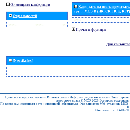
Относящиеся конференции
Кандидаты на посты председател
групп МСЭ-R (ИК, СК, ПСК, КГР)
Отдел новостей
Прочая информация
Для контакто
[Newsflashes]
Подняться в верхнюю часть
-
Обратная связь
-
Информация для контактов
-
Знак охраны
авторского права © МСЭ 2026
Все права сохранены
По вопросам, связанным с этой страницей, обращаться :
Координатор Web-страницы МСЭ-
R
Обновлено : 2013-01-30