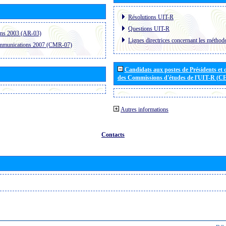
Résolutions UIT-R
Questions UIT-R
ons 2003 (AR-03)
Lignes directrices concernant les méthode
ommunications 2007 (CMR-07)
Candidats aux postes de Présidents et 
des Commissions d'études de l'UIT-R (C
Autres informations
Contacts