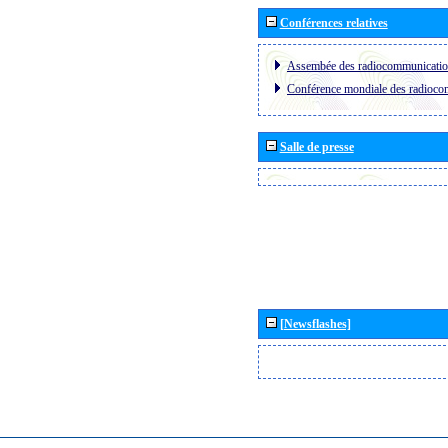
Conférences relatives
Assembée des radiocommunicati
Conférence mondiale des radioc
Salle de presse
[Newsflashes]