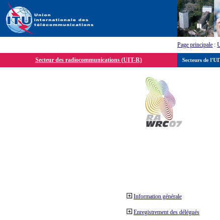
Page principale
:
Secteur des radiocommunications (UIT-R)
Secteurs de l'U
Information générale
Enregistrement des délégués