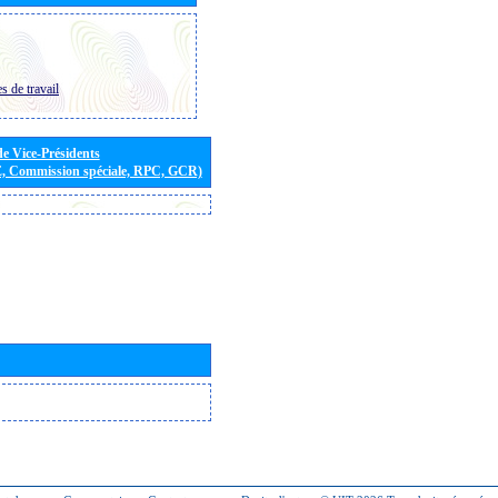
s de travail
de Vice-Présidents
E, Commission spéciale, RPC, GCR)