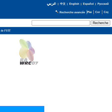
عربي
English
Español
Русский
|
中文
|
|
|
Recherche avancée
 de l'UIT