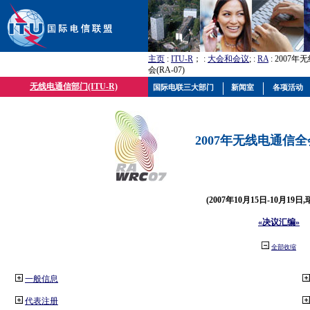
主页
:
ITU-R
； :
大会和会议
; :
RA
: 2007
会(RA-07)
无线电通信部门(ITU-R)
国际电联三大部门
新闻室
各项活动
2007年无线电通信全会(
(2007年10月15日-10月19日
«决议汇编»
全部收缩
一般信息
代表注册