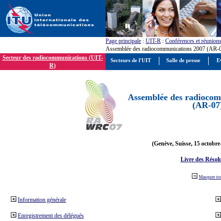
Page principale
:
UIT-R
:
Conférences et réunion
Assemblée des radiocommunications 2007 (AR-
Secteur des radiocommunications (UIT-
Secteurs de l'UIT
Salle de presse
E
R)
Assemblée des radiocom
(AR-07
(Genève, Suisse, 15 octobre
Livre des Résol
Masquer to
Information générale
Enregistrement des délégués