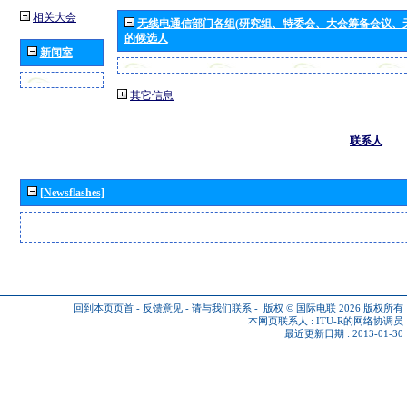
相关大会
无线电通信部门各组(研究组、特委会、大会筹备会议、
的候选人
新闻室
其它信息
联系人
[Newsflashes]
回到本页页首
-
反馈意见
-
请与我们联系
-
版权 © 国际电联 2026
版权所有
本网页联系人 :
ITU-R的网络协调员
最近更新日期 : 2013-01-30