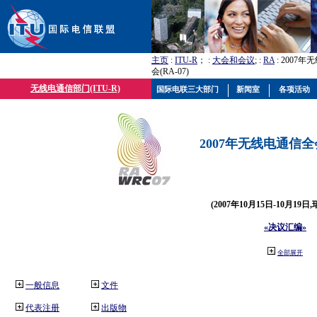
主页
:
ITU-R
； :
大会和会议
; :
RA
: 2007
会(RA-07)
无线电通信部门(ITU-R)
国际电联三大部门
新闻室
各项活动
2007年无线电通信全会(
(2007年10月15日-10月19日
«决议汇编»
全部展开
一般信息
文件
代表注册
出版物