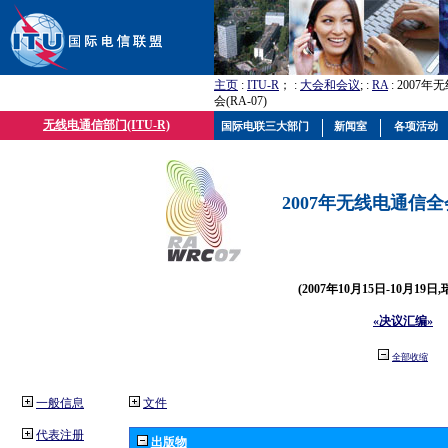
主页
:
ITU-R
； :
大会和会议
; :
RA
: 2007
会(RA-07)
无线电通信部门(ITU-R)
国际电联三大部门
新闻室
各项活动
2007年无线电通信全会(
(2007年10月15日-10月19日
«决议汇编»
全部收缩
一般信息
文件
代表注册
出版物