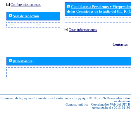
Conferencias conexas
Candidatos a Presidentes y Vicepreside
de las Comisiones de Estudio del UIT R 
Sala de redacción
Otras informaciones
Contactos
[Newsflashes]
Comienzo de la página
-
Comentarios
-
Contáctenos
-
Copyright © UIT 2026
Reservados todos
los derechos
Contacto público :
Coordenador Web del UIT-R
Actualizado el : 2013-01-30