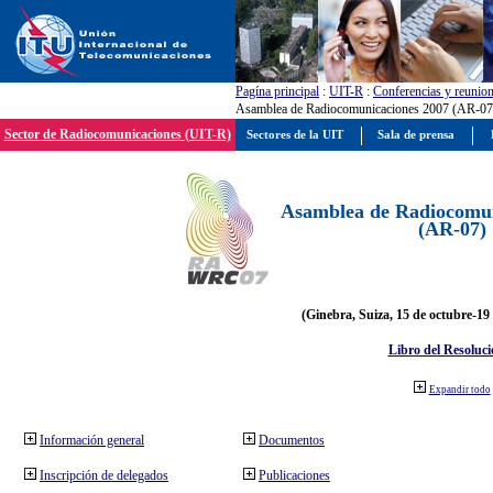
Pagína principal
:
UIT-R
:
Conferencias y reunio
Asamblea de Radiocomunicaciones 2007 (AR-07
Sector de Radiocomunicaciones (UIT-R)
Sectores de la UIT
Sala de prensa
Asamblea de Radiocomun
(AR-07)
(Ginebra, Suiza, 15 de octubre-19
Libro del Resoluci
Expandir todo
Información general
Documentos
Inscripción de delegados
Publicaciones