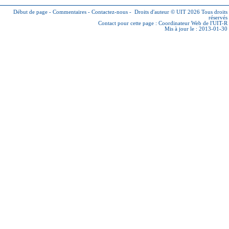
Début de page
-
Commentaires
-
Contactez-nous
-
Droits d'auteur © UIT 2026
Tous droits
réservés
Contact pour cette page :
Coordinateur Web de l'UIT-R
Mis à jour le : 2013-01-30