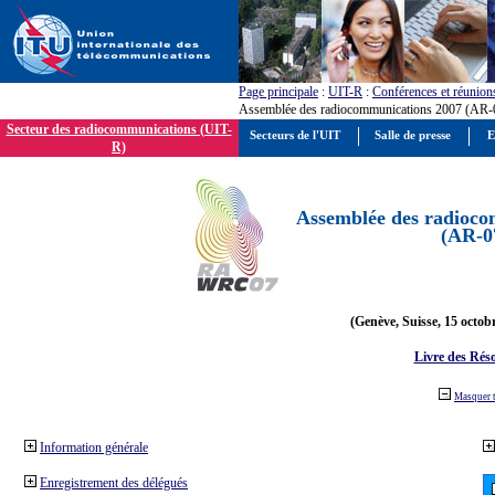
Page principale
:
UIT-R
:
Conférences et réunion
Assemblée des radiocommunications 2007 (AR-
Secteur des radiocommunications (UIT-
Secteurs de l'UIT
Salle de presse
E
R)
Assemblée des radioco
(AR-0
(Genève, Suisse, 15 octob
Livre des Réso
Masquer 
Information générale
Enregistrement des délégués