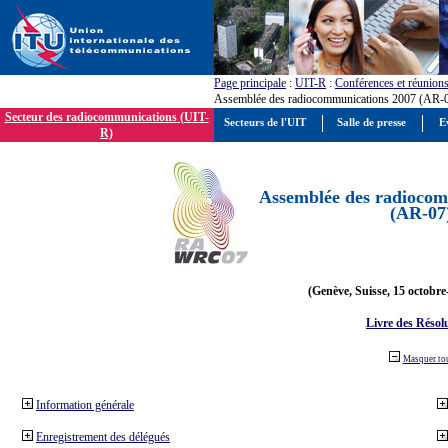
Page principale
:
UIT-R
:
Conférences et réunion
Assemblée des radiocommunications 2007 (AR-
Secteur des radiocommunications (UIT-
Secteurs de l'UIT
Salle de presse
E
R)
Assemblée des radiocom
(AR-07
(Genève, Suisse, 15 octobre
Livre des Résol
Masquer to
Information générale
Enregistrement des délégués