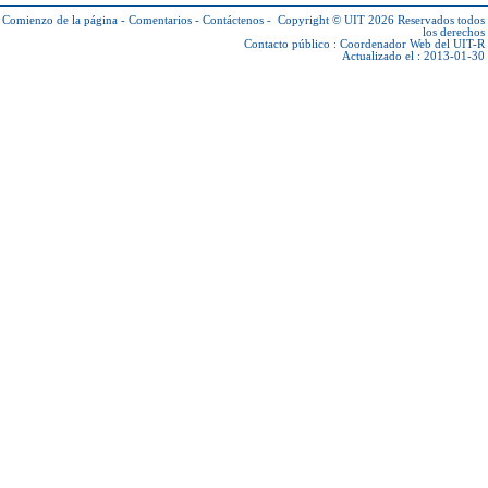
Comienzo de la página
-
Comentarios
-
Contáctenos
-
Copyright © UIT 2026
Reservados todos
los derechos
Contacto público :
Coordenador Web del UIT-R
Actualizado el : 2013-01-30