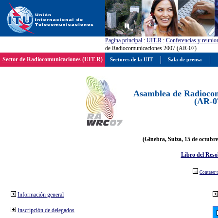
Pagína principal
:
UIT-R
:
Conferencias y reunio
de Radiocomunicaciones 2007 (AR-07)
Sector de Radiocomunicaciones (UIT-R)
Sectores de la UIT
Sala de prensa
Asamblea de Radiocom
(AR-0
(Ginebra, Suiza, 15 de octubre
Libro del Reso
Contraer 
Información general
Inscripción de delegados