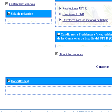
Conferencias conexas
Resoluciones UIT-R
Sala de redacción
Cuestiones UIT-R
Directrices para los métodos de trabajo
Candidatos a Presidentes y Vicepreside
de las Comisiones de Estudio del UIT R 
Otras informaciones
Contactos
[Newsflashes]