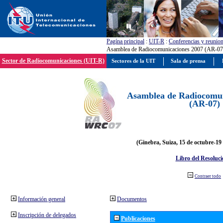
Pagína principal
:
UIT-R
:
Conferencias y reunio
Asamblea de Radiocomunicaciones 2007 (AR-07
Sector de Radiocomunicaciones (UIT-R)
Sectores de la UIT
Sala de prensa
Asamblea de Radiocomun
(AR-07)
(Ginebra, Suiza, 15 de octubre-19
Libro del Resoluci
Contraer todo
Información general
Documentos
Inscripción de delegados
Publicaciones