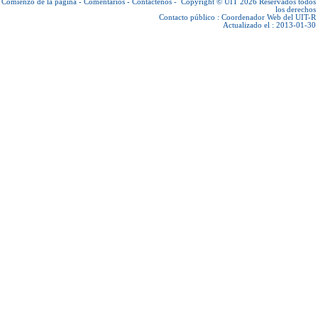
Comienzo de la página
-
Comentarios
-
Contáctenos
-
Copyright © UIT 2026
Reservados todos
los derechos
Contacto público :
Coordenador Web del UIT-R
Actualizado el : 2013-01-30