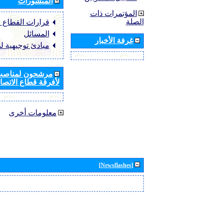
المنشورات
المؤتمرات ذات
الصلة
قرارات القطاع ‏ITU-R
المسائل
غرفة الأخبار
مبادئ توجيهية ل
مرشحون لمناصب 
لأفرقة قطاع الاتصال
معلومات أخرى
[Newsflashes]