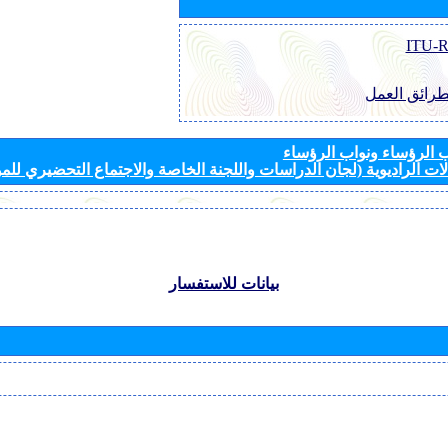
طرائق العمل
الرؤساء ونواب الرؤساء
ات الراديوية (لجان الدراسات واللجنة الخاصة والاجتماع التحضيري للمؤ
بيانات للاستفسار