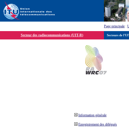
Page principale
:
Secteur des radiocommunications (UIT-R)
Secteurs de l'U
Information générale
Enregistrement des délégués