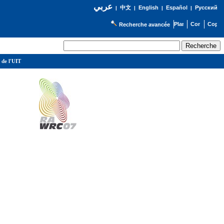
عربي
English
Español
Русский
|
中文
|
|
|
Recherche avancée
 de l'UIT