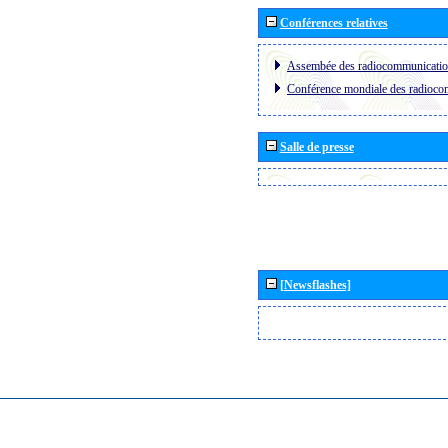
Conférences relatives
Assembée des radiocommunicati
Conférence mondiale des radioc
Salle de presse
[Newsflashes]