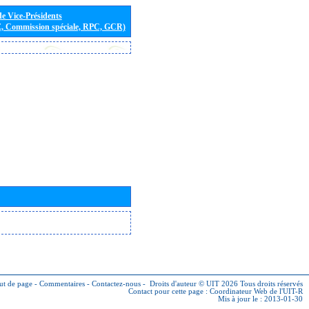
de Vice-Présidents
E, Commission spéciale, RPC, GCR)
ut de page
-
Commentaires
-
Contactez-nous
-
Droits d'auteur © UIT 2026
Tous droits réservés
Contact pour cette page :
Coordinateur Web de l'UIT-R
Mis à jour le : 2013-01-30