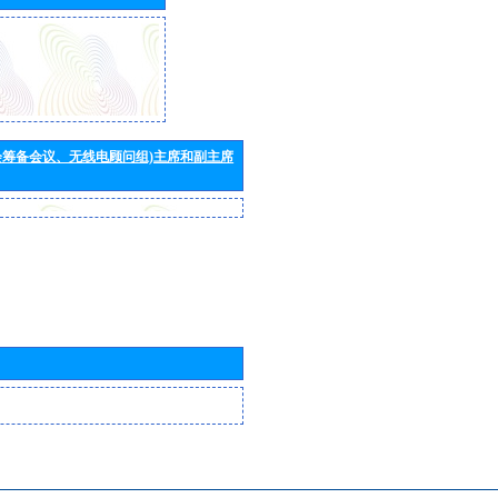
会筹备会议、无线电顾问组)主席和副主席