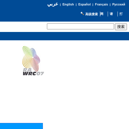
عربي
English
Español
Français
Русский
|
|
|
|
高级搜索