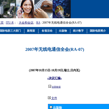
主页
:
ITU-R
； :
大会和会议
; :
RA
: 2007年无线电通信全会(RA-07)
国际电联三大部门
新闻室
各项活动
出版物
统计数字
国际电联简介
2007年无线电通信全会(RA-07)
(2007年10月15日-10月19日,瑞士,日内瓦)
«决议汇编»
全部收缩
文件
出版物