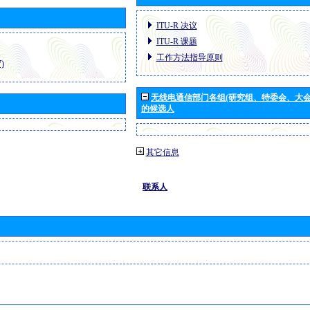
ITU-R 决议
ITU-R 课题
工作方法指导原则
)
无线电通信部门各组(研究组、特委会、大
的候选人
其它信息
联系人