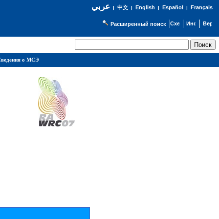
عربي
English
Español
Français
|
中文
|
|
|
Расширенный поиск
ведения о МСЭ