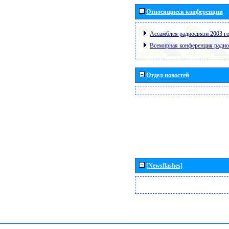
Относящиеся конференции
Ассамблея радиосвязи 2003 го
Всемирная конференция радио
Отдел новостей
[Newsflashes]