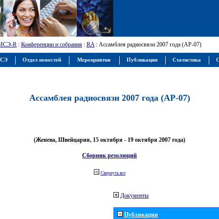
МСЭ-R
:
Конференции и собрания
:
RA
: Ассамблея радиосвязи 2007 года (АР-07)
МСЭ
Отдел новостей
Мероприятия
Публикации
Статистика
С
Ассамблея радиосвязи 2007 года (АР-07)
(Женева, Швейцария, 15 октября - 19 октября 2007 года)
Сборник резолюций
Свернуть все
Документы
Публикации