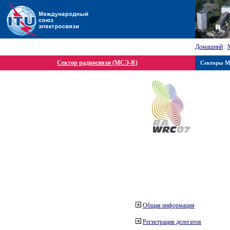
Домашний
:
Сектор радиосвязи (МСЭ-R)
Секторы 
Общая информация
Регистрация делегатов