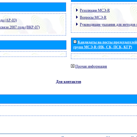
Резолюции МСЭ-R
Вопросы МСЭ-R
да (АР-03)
Руководящие указания для методов 
связи 2007 года (ВКР-07)
Кандидаты на посты председателей 
групп МСЭ-R (ИК, СК, ПСК, КГР)
Прочая информация
Для контактов