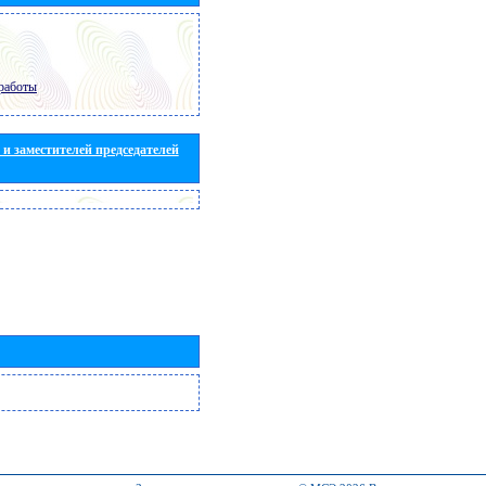
работы
и заместителей председателей