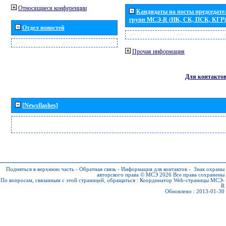
Относящиеся конференции
Кандидаты на посты председател
групп МСЭ-R (ИК, СК, ПСК, КГР)
Отдел новостей
Прочая информация
Для контакто
[Newsflashes]
Подняться в верхнюю часть
-
Обратная связь
-
Информация для контактов
-
Знак охраны
авторского права © МСЭ 2026
Все права сохранены
По вопросам, связанным с этой страницей, обращаться :
Координатор Web-страницы МСЭ-
R
Обновлено : 2013-01-30