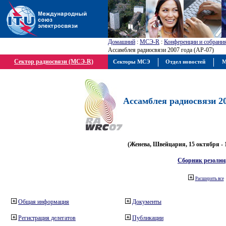
Домашний
:
МСЭ-R
:
Конференции и собрани
Ассамблея радиосвязи 2007 года (АР-07)
Сектор радиосвязи (МСЭ-R)
Секторы МСЭ
Отдел новостей
М
Ассамблея радиосвязи 20
(Женева, Швейцария, 15 октября - 
Сборник резолю
Расширить все
Общая информация
Документы
Регистрация делегатов
Публикации