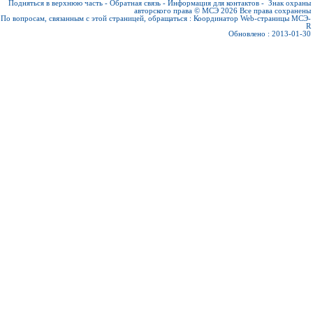
Подняться в верхнюю часть
-
Обратная связь
-
Информация для контактов
-
Знак охраны
авторского права © МСЭ 2026
Все права сохранены
По вопросам, связанным с этой страницей, обращаться :
Координатор Web-страницы МСЭ-
R
Обновлено : 2013-01-30