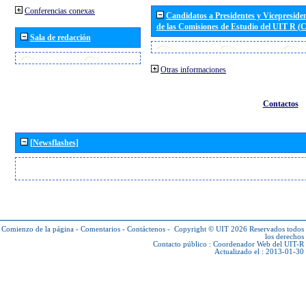
Conferencias conexas
Candidatos a Presidentes y Vicepreside
de las Comisiones de Estudio del UIT R 
Sala de redacción
Otras informaciones
Contactos
[Newsflashes]
Comienzo de la página
-
Comentarios
-
Contáctenos
-
Copyright © UIT 2026
Reservados todos
los derechos
Contacto público :
Coordenador Web del UIT-R
Actualizado el : 2013-01-30