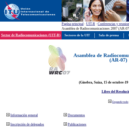
Pagína principal
:
UIT-R
:
Conferencias y reunio
Asamblea de Radiocomunicaciones 2007 (AR-07
Sector de Radiocomunicaciones (UIT-R)
Sectores de la UIT
Sala de prensa
Asamblea de Radiocomun
(AR-07)
(Ginebra, Suiza, 15 de octubre-19
Libro del Resoluci
Expandir todo
Información general
Documentos
Inscripción de delegados
Publicaciones