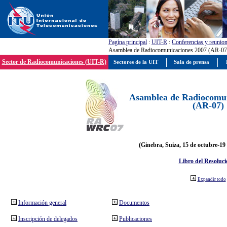
Pagína principal
:
UIT-R
:
Conferencias y reunio
Asamblea de Radiocomunicaciones 2007 (AR-07
Sector de Radiocomunicaciones (UIT-R)
Sectores de la UIT
Sala de prensa
Asamblea de Radiocomun
(AR-07)
(Ginebra, Suiza, 15 de octubre-19
Libro del Resoluci
Expandir todo
Información general
Documentos
Inscripción de delegados
Publicaciones