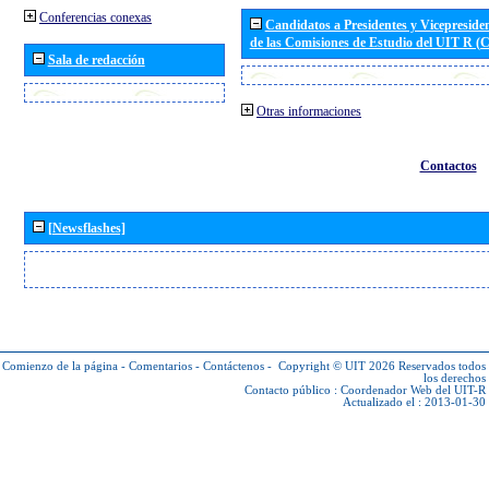
Conferencias conexas
Candidatos a Presidentes y Vicepreside
de las Comisiones de Estudio del UIT R 
Sala de redacción
Otras informaciones
Contactos
[Newsflashes]
Comienzo de la página
-
Comentarios
-
Contáctenos
-
Copyright © UIT 2026
Reservados todos
los derechos
Contacto público :
Coordenador Web del UIT-R
Actualizado el : 2013-01-30