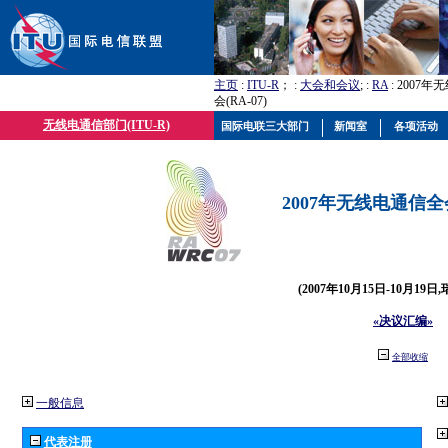
主页
:
ITU-R
； :
大会和会议
; :
RA
: 2007
会(RA-07)
无线电通信部门(ITU-R)
国际电联三大部门
新闻室
各项活动
2007年无线电通信全会(
(2007年10月15日-10月19日
«决议汇编»
全部收缩
一般信息
代表注册