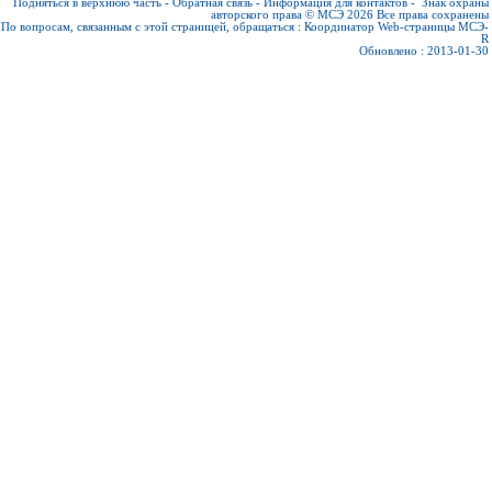
Подняться в верхнюю часть
-
Обратная связь
-
Информация для контактов
-
Знак охраны
авторского права © МСЭ 2026
Все права сохранены
По вопросам, связанным с этой страницей, обращаться :
Координатор Web-страницы МСЭ-
R
Обновлено : 2013-01-30