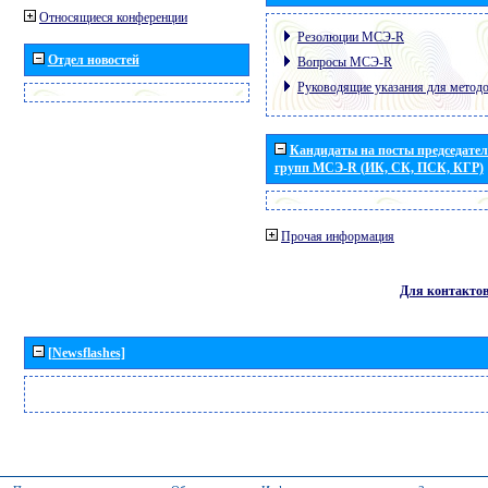
Относящиеся конференции
Резолюции МСЭ-R
Отдел новостей
Вопросы МСЭ-R
Руководящие указания для метод
Кандидаты на посты председател
групп МСЭ-R (ИК, СК, ПСК, КГР)
Прочая информация
Для контакто
[Newsflashes]