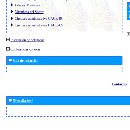
Estados Miembros
Miembros del Sector
Circulare administrativa CACE/404
Circulare administrativa CACE/427
Inscripción de delegados
Conferencias conexas
Sala de redacción
Contactos
[Newsflashes]