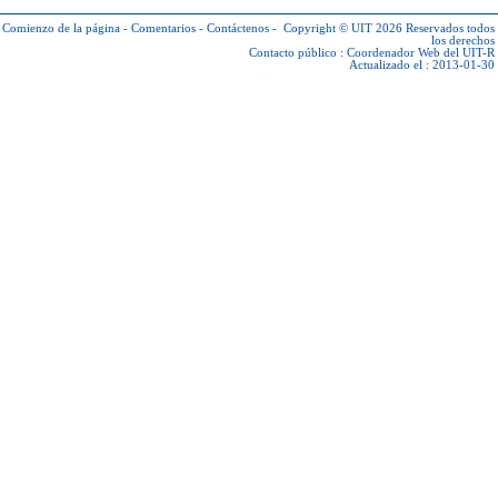
Comienzo de la página
-
Comentarios
-
Contáctenos
-
Copyright © UIT 2026
Reservados todos
los derechos
Contacto público :
Coordenador Web del UIT-R
Actualizado el : 2013-01-30