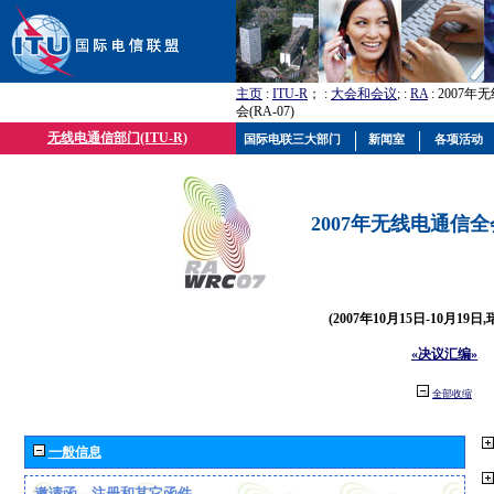
主页
:
ITU-R
； :
大会和会议
; :
RA
: 2007
会(RA-07)
无线电通信部门(ITU-R)
国际电联三大部门
新闻室
各项活动
2007年无线电通信全会(
(2007年10月15日-10月19日
«决议汇编»
全部收缩
一般信息
邀请函、注册和其它函件