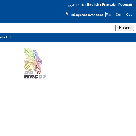
English
Français
Русский
عربي
|
中文
|
|
|
Búsqueda avanzada
e la UIT