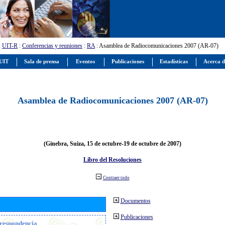
:
UIT-R
:
Conferencias y reuniones
:
RA
: Asamblea de Radiocomunicaciones 2007 (AR-07)
 UIT
Sala de prensa
Eventos
Publicaciones
Estadísticas
Acerca d
Asamblea de Radiocomunicaciones 2007 (AR-07)
(Ginebra, Suiza, 15 de octubre-19 de octubre de 2007)
Libro del Resoluciones
Contraer todo
Documentos
Publicaciones
orrespondencia