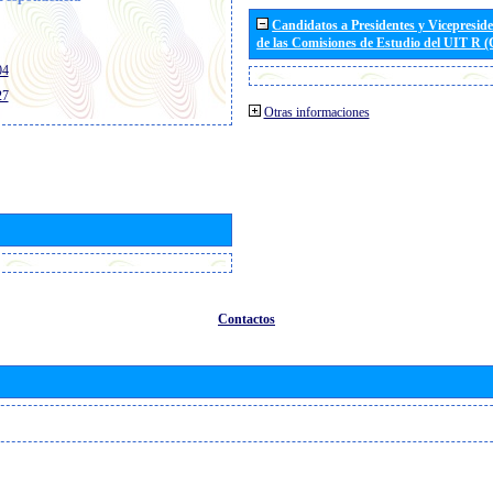
Candidatos a Presidentes y Vicepresid
de las Comisiones de Estudio del UIT R 
04
27
Otras informaciones
Contactos