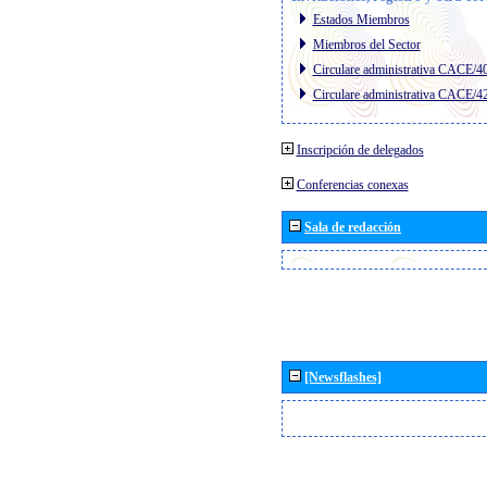
Estados Miembros
Miembros del Sector
Circulare administrativa CACE/4
Circulare administrativa CACE/4
Inscripción de delegados
Conferencias conexas
Sala de redacción
[Newsflashes]