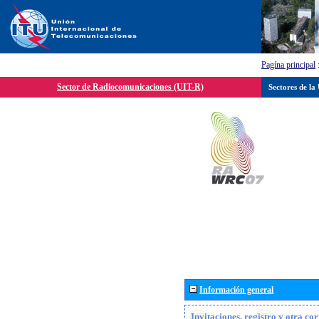
Pagína principal
Sector de Radiocomunicaciones (UIT-R)
Sectores de la
Información general
Invitaciones, registro y otra c