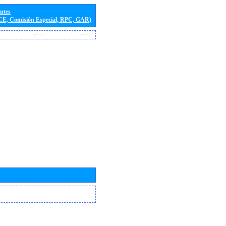
entes
(CE, Comisión Especial, RPC, GAR)