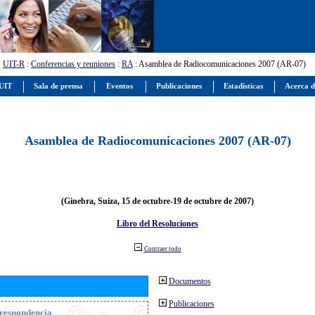
:
UIT-R
:
Conferencias y reuniones
:
RA
: Asamblea de Radiocomunicaciones 2007 (AR-07)
 UIT
Sala de prensa
Eventos
Publicaciones
Estadísticas
Acerca d
Asamblea de Radiocomunicaciones 2007 (AR-07)
(Ginebra, Suiza, 15 de octubre-19 de octubre de 2007)
Libro del Resoluciones
Contraer todo
Documentos
Publicaciones
orrespondencia