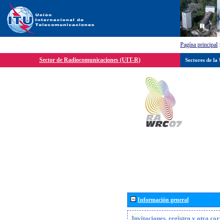
Pagína principal
Sector de Radiocomunicaciones (UIT-R)
Sectores de la
Información general
Invitaciones, registro y otra c