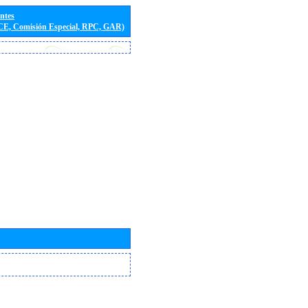
entes
(CE, Comisión Especial, RPC, GAR)