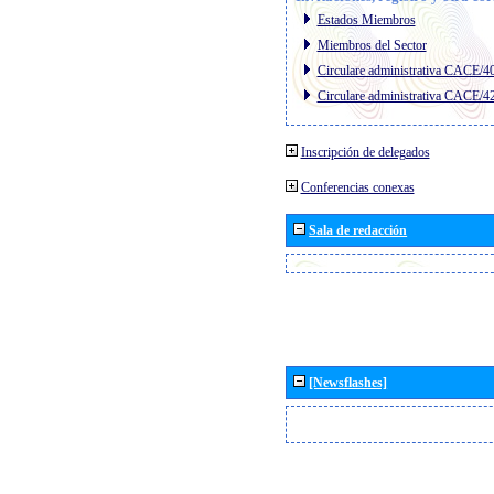
Estados Miembros
Miembros del Sector
Circulare administrativa CACE/4
Circulare administrativa CACE/4
Inscripción de delegados
Conferencias conexas
Sala de redacción
[Newsflashes]