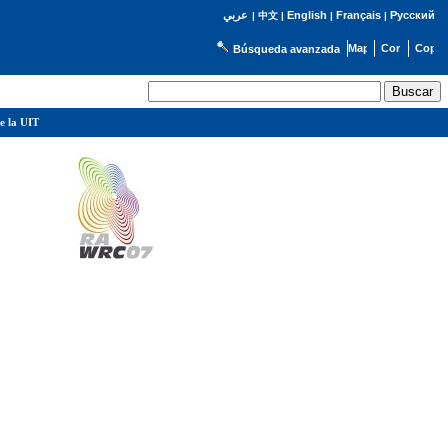
English
Français
Русский
عربي
|
中文
|
|
|
Búsqueda avanzada
e la UIT