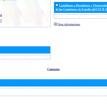
Candidatos a Presidentes y Vicepresid
de las Comisiones de Estudio del UIT R 
04
27
Otras informaciones
Contactos