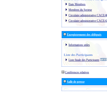
Etats Membres
Membres du Secteur
Circulaire administrative CACE/4
Circulaire administrative CACE/4
Enregistrement des délégués
Informations utiles
Liste des Participants
Liste finale des Participants
Conférences relatives
Salle de presse