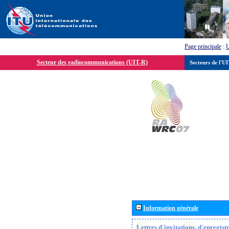
Page principale
:
Secteur des radiocommunications (UIT-R)
Secteurs de l'U
Information générale
Lettres d´invitations, d´enregis