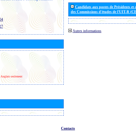
Candidats aux postes de Présidents et 
des Commissions d'études de l'UIT-R (C
04
27
Autres informations
Anglais seulement
Contacts