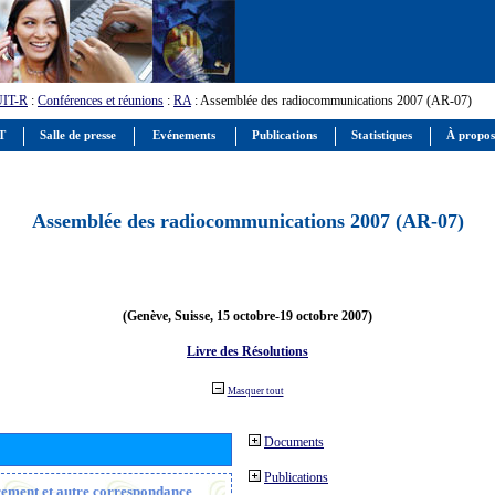
UIT-R
:
Conférences et réunions
:
RA
: Assemblée des radiocommunications 2007 (AR-07)
IT
Salle de presse
Evénements
Publications
Statistiques
À propos
Assemblée des radiocommunications 2007 (AR-07)
(Genève, Suisse, 15 octobre-19 octobre 2007)
Livre des Résolutions
Masquer tout
Documents
Publications
trement et autre correspondance