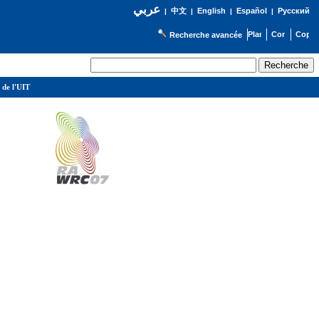
عربي
English
Español
Русский
|
中文
|
|
|
Recherche avancée
 de l'UIT