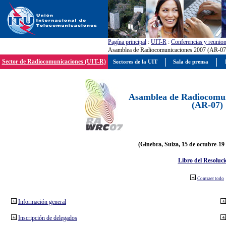
Pagína principal
:
UIT-R
:
Conferencias y reunio
Asamblea de Radiocomunicaciones 2007 (AR-07
Sector de Radiocomunicaciones (UIT-R)
Sectores de la UIT
Sala de prensa
Asamblea de Radiocomun
(AR-07)
(Ginebra, Suiza, 15 de octubre-19
Libro del Resoluci
Contraer todo
Información general
Inscripción de delegados