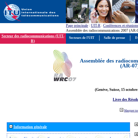
Page principale
:
UIT-R
:
Conférences et réunion
Assemblée des radiocommunications 2007 (AR-
Secteur des radiocommunications (UIT-
Secteurs de l'UIT
Salle de presse
E
R)
Assemblée des radiocom
(AR-07
(Genève, Suisse, 15 octobre
Livre des Résol
Masquer to
Information générale