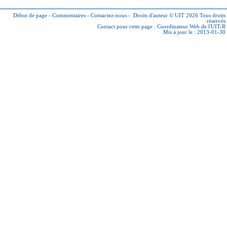
Début de page
-
Commentaires
-
Contactez-nous
-
Droits d'auteur © UIT 2026
Tous droits
réservés
Contact pour cette page :
Coordinateur Web de l'UIT-R
Mis à jour le : 2013-01-30