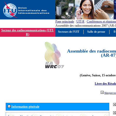
Page principale
:
UIT-R
:
Conférences et réunion
Assemblée des radiocommunications 2007 (AR-
Secteur des radiocommunications (UIT-
Secteurs de l'UIT
Salle de presse
E
R)
Assemblée des radiocom
(AR-07
(Genève, Suisse, 15 octobre
Livre des Résol
Masquer to
Information générale