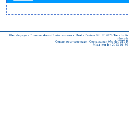
Début de page
-
Commentaires
-
Contactez-nous
-
Droits d'auteur © UIT 2026
Tous droits
réservés
Contact pour cette page :
Coordinateur Web de l'UIT-R
Mis à jour le : 2013-01-30