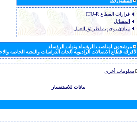
المنشورات
قرارات القطاع ‏ITU-R
المسائل
مبادئ توجيهية لطرائق العمل
مرشحون لمناصب الرؤساء ونواب الرؤساء
لأفرقة قطاع الاتصالات الراديوية (لجان الدراسات واللجنة الخاصة والا
معلومات أخرى
بيانات للاستفسار