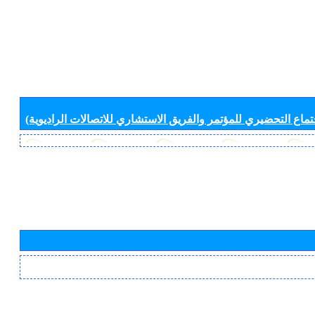
جتماع التحضيري للمؤتمر والفريق الاستشاري للاتصالات الراديوية)