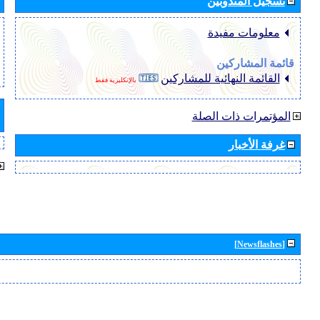
تسجيل المندوبين
معلومات مفيدة
قائمة المشاركين
القائمة النهائية للمشاركين
بالإنكليزية فقط
المؤتمرات ذات الصلة
غرفة الأخبار
[Newsflashes]