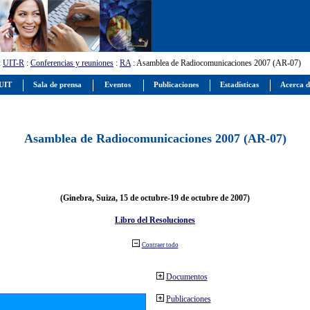
:
UIT-R
:
Conferencias y reuniones
:
RA
: Asamblea de Radiocomunicaciones 2007 (AR-07)
 UIT
Sala de prensa
Eventos
Publicaciones
Estadísticas
Acerca d
Asamblea de Radiocomunicaciones 2007 (AR-07)
(Ginebra, Suiza, 15 de octubre-19 de octubre de 2007)
Libro del Resoluciones
Contraer todo
Documentos
Publicaciones