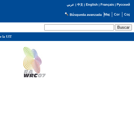
English
Français
Русский
عربي
|
中文
|
|
|
Búsqueda avanzada
e la UIT