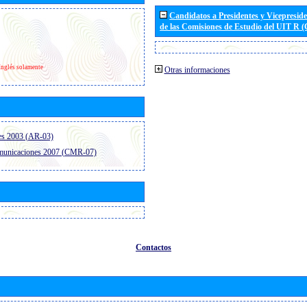
Candidatos a Presidentes y Vicepresid
de las Comisiones de Estudio del UIT R 
Inglés solamente
Otras informaciones
es 2003 (AR-03)
omunicaciones 2007 (CMR-07)
Contactos