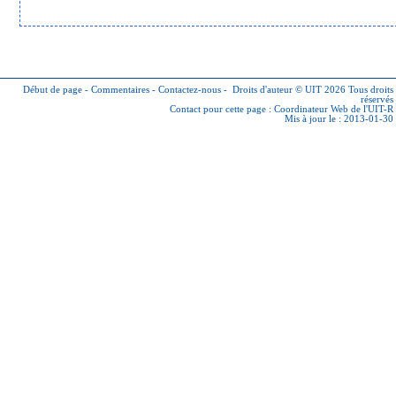
Début de page
-
Commentaires
-
Contactez-nous
-
Droits d'auteur © UIT 2026
Tous droits
réservés
Contact pour cette page :
Coordinateur Web de l'UIT-R
Mis à jour le : 2013-01-30