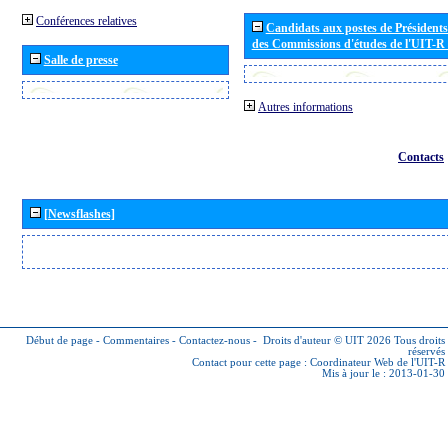
Conférences relatives
Candidats aux postes de Présidents 
des Commissions d'études de l'UIT-R
Salle de presse
Autres informations
Contacts
[Newsflashes]
Début de page
-
Commentaires
-
Contactez-nous
-
Droits d'auteur © UIT 2026
Tous droits
réservés
Contact pour cette page :
Coordinateur Web de l'UIT-R
Mis à jour le : 2013-01-30