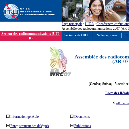
Page principale
:
UIT-R
:
Conférences et réunion
Assemblée des radiocommunications 2007 (AR-
Secteur des radiocommunications (UIT-
Secteurs de l'UIT
Salle de presse
E
R)
Assemblée des radiocom
(AR-07
(Genève, Suisse, 15 octobre
Livre des Résol
Afficher to
Information générale
Documents
Enregistrement des délégués
Publications