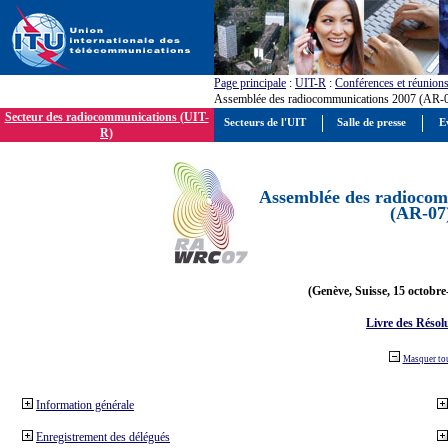
Page principale
:
UIT-R
:
Conférences et réunion
Assemblée des radiocommunications 2007 (AR-
Secteur des radiocommunications (UIT-
Secteurs de l'UIT
Salle de presse
E
R)
Assemblée des radiocom
(AR-07
(Genève, Suisse, 15 octobre
Livre des Résol
Masquer to
Information générale
Enregistrement des délégués