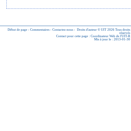
Début de page
-
Commentaires
-
Contactez-nous
-
Droits d'auteur © UIT 2026
Tous droits
réservés
Contact pour cette page :
Coordinateur Web de l'UIT-R
Mis à jour le : 2013-01-30