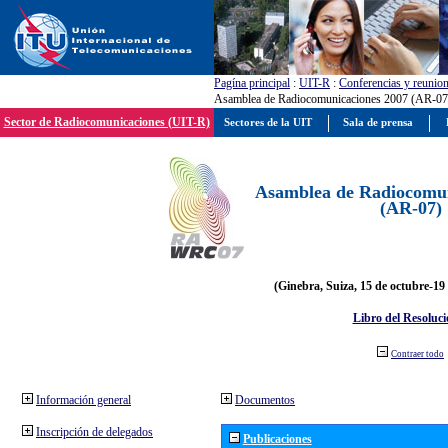
Pagína principal
:
UIT-R
:
Conferencias y reunio
Asamblea de Radiocomunicaciones 2007 (AR-07
Sector de Radiocomunicaciones (UIT-R)
Sectores de la UIT
Sala de prensa
Asamblea de Radiocomun
(AR-07)
(Ginebra, Suiza, 15 de octubre-19
Libro del Resoluci
Contraer todo
Información general
Documentos
Inscripción de delegados
Publicaciones