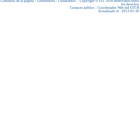
Comienzo de la página
-
Comentarios
-
Contáctenos
-
Copyright © UIT 2026
Reservados todos
los derechos
Contacto público :
Coordenador Web del UIT-R
Actualizado el : 2013-01-30