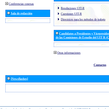
Conferencias conexas
Resoluciones UIT-R
Sala de redacción
Cuestiones UIT-R
Directrices para los métodos de trabajo
Candidatos a Presidentes y Vicepreside
de las Comisiones de Estudio del UIT R 
Otras informaciones
Contactos
[Newsflashes]